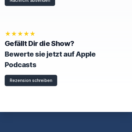
Nachricht absenden
N
,
I
G
N
O
★★★★★
R
E
Gefällt Dir die Show?
T
H
Bewerte sie jetzt auf Apple
I
S
Podcasts
F
I
E
Rezension schreiben
L
D