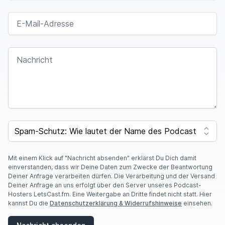
E-MAIL-ADRESSE
NACHRICHT
I
F
SPAM CAPTCHA
Y
O
U
A
Mit einem Klick auf "Nachricht absenden" erklärst Du Dich damit
R
einverstanden, dass wir Deine Daten zum Zwecke der Beantwortung
E
Deiner Anfrage verarbeiten dürfen. Die Verarbeitung und der Versand
A
Deiner Anfrage an uns erfolgt über den Server unseres Podcast-
H
Hosters LetsCast.fm. Eine Weitergabe an Dritte findet nicht statt. Hier
U
kannst Du die
Datenschutzerklärung & Widerrufshinweise
einsehen.
M
A