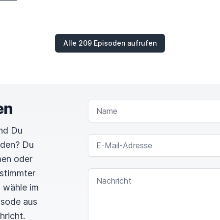
Alle 209 Episoden aufrufen
en
NAME
und Du
E-MAIL-ADRESSE
rden? Du
men oder
estimmter
NACHRICHT
n wähle im
pisode aus
hricht.