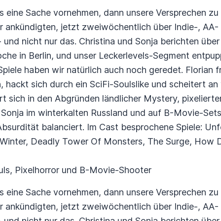
s eine Sache vornehmen, dann unsere Versprechen zu h
 ankündigten, jetzt zweiwöchentlich über Indie-, AA-
 und nicht nur das. Christina und Sonja berichten über 
 in Berlin, und unser Leckerlevels-Segment entpuppt
Spiele haben wir natürlich auch noch geredet. Florian f
, hackt sich durch ein SciFi-Soulslike und scheitert 
ert sich in den Abgründen ländlicher Mystery, pixeliert
d Sonja im winterkalten Russland und auf B-Movie-Set
surdität balanciert. Im Cast besprochene Spiele: Unf
s Winter, Deadly Tower Of Monsters, The Surge, How 
ls, Pixelhorror und B-Movie-Shooter
s eine Sache vornehmen, dann unsere Versprechen zu h
 ankündigten, jetzt zweiwöchentlich über Indie-, AA-
 und nicht nur das. Christina und Sonja berichten über 