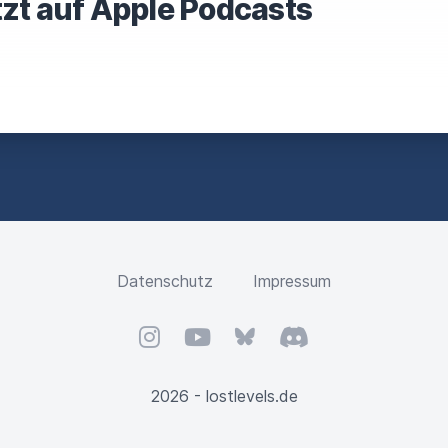
tzt auf Apple Podcasts
S
F
I
E
L
D
Datenschutz
Impressum
Instagram
YouTube
Bluesky
Discord
2026 - lostlevels.de