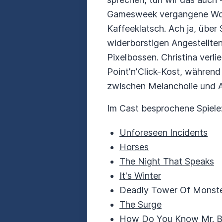
Gamesweek vergangene Woche
Kaffeeklatsch. Ach ja, über 
widerborstigen Angestellten
Pixelbossen. Christina verli
Point'n'Click-Kost, währen
zwischen Melancholie und Ab
Im Cast besprochene Spiele
Unforeseen Incidents
Horses
The Night That Speaks
It's Winter
Deadly Tower Of Monst
The Surge
How Do You Know Mr. B