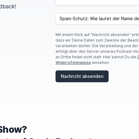
dback!
I
F
SPAM CAPTCHA
Y
O
U
Mit einem Klick auf "Nachricht absenden" erk
A
dass wir Deine Daten zum Zwecke der Beant
R
verarbeiten dürfen. Die Verarbeitung und de
E
erfolgt über den Server unseres Podcast-Ho
A
an Dritte findet nicht statt. Hier kannst Du die
H
Widerrufshinweise
einsehen.
U
M
A
Nachricht absenden
N
,
I
G
N
O
R
E
T
e Show?
H
I