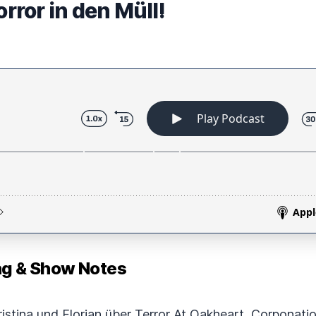
ror in den Müll!
 & Show Notes
ristina und Florian über Terror At Oakheart, Corponati