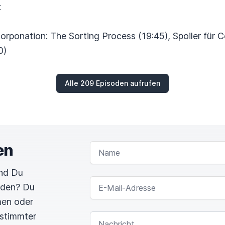
:
Corponation: The Sorting Process (19:45), Spoiler für 
0)
Alle 209 Episoden aufrufen
en
NAME
und Du
E-MAIL-ADRESSE
rden? Du
men oder
estimmter
NACHRICHT