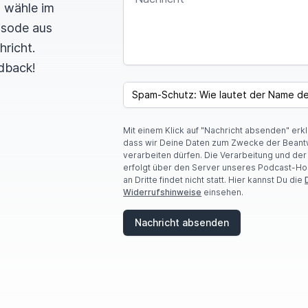
n wähle im
pisode aus
hricht.
dback!
I
F
SPAM CAPTCHA
Y
O
U
Mit einem Klick auf "Nachricht absenden" erk
A
dass wir Deine Daten zum Zwecke der Beant
R
verarbeiten dürfen. Die Verarbeitung und de
E
erfolgt über den Server unseres Podcast-Ho
A
an Dritte findet nicht statt. Hier kannst Du die
H
Widerrufshinweise
einsehen.
U
M
A
Nachricht absenden
N
,
I
G
N
O
R