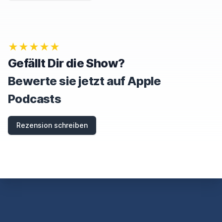
,
I
G
N
O
★★★★★
R
E
Gefällt Dir die Show?
T
H
Bewerte sie jetzt auf Apple
I
S
Podcasts
F
I
E
Rezension schreiben
L
D