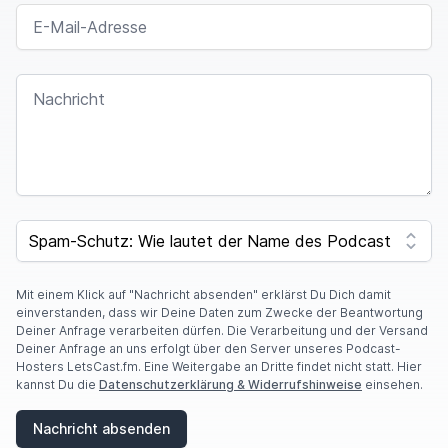
E-MAIL-ADRESSE
NACHRICHT
I
F
SPAM CAPTCHA
Y
O
U
A
Mit einem Klick auf "Nachricht absenden" erklärst Du Dich damit
R
einverstanden, dass wir Deine Daten zum Zwecke der Beantwortung
E
Deiner Anfrage verarbeiten dürfen. Die Verarbeitung und der Versand
A
Deiner Anfrage an uns erfolgt über den Server unseres Podcast-
H
Hosters LetsCast.fm. Eine Weitergabe an Dritte findet nicht statt. Hier
U
kannst Du die
Datenschutzerklärung & Widerrufshinweise
einsehen.
M
A
Nachricht absenden
N