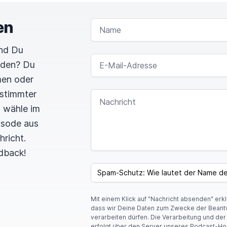
en
NAME
und Du
E-MAIL-ADRESSE
rden? Du
men oder
estimmter
NACHRICHT
n wähle im
pisode aus
hricht.
dback!
SPAM CAPTCHA
Mit einem Klick auf "Nachricht absenden" erk
dass wir Deine Daten zum Zwecke der Beant
verarbeiten dürfen. Die Verarbeitung und de
erfolgt über den Server unseres Podcast-Ho