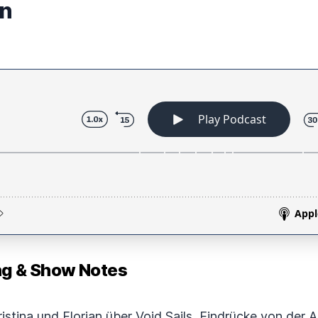
en
 & Show Notes
ristina und Florian über Void Sails, Eindrücke von der