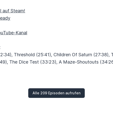
l auf Steam!
teady
ouTube-Kanal
:
22:34), Threshold (25:41), Children Of Saturn (27:38)
:49), The Dice Test (33:23), A Maze-Shoutouts (34:26
Alle 209 Episoden aufrufen