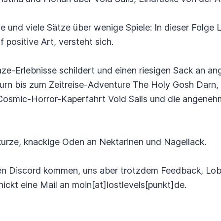
e und viele Sätze über wenige Spiele: In dieser Folge 
 positive Art, versteht sich.
ze-Erlebnisse schildert und einen riesigen Sack an ang
turn bis zum Zeitreise-Adventure The Holy Gosh Darn, m
e Cosmic-Horror-Kaperfahrt Void Sails und die angene
 kurze, knackige Oden an Nektarinen und Nagellack.
eren Discord kommen, uns aber trotzdem Feedback, Lob,
kt eine Mail an moin[at]lostlevels[punkt]de.