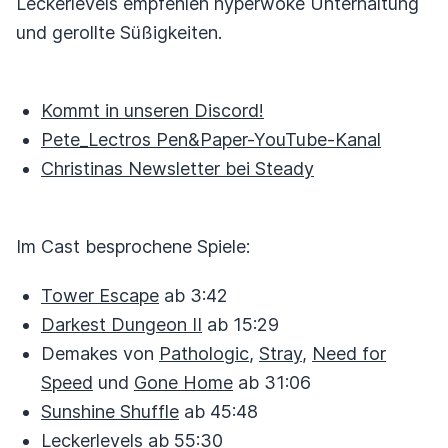
Leckerlevels empfehlen hyperwoke Unterhaltung
und gerollte Süßigkeiten.
Kommt in unseren Discord!
Pete_Lectros Pen&Paper-YouTube-Kanal
Christinas Newsletter bei Steady
Im Cast besprochene Spiele:
Tower Escape
ab 3:42
Darkest Dungeon II
ab 15:29
Demakes von
Pathologic
,
Stray
,
Need for
Speed
und
Gone Home
ab 31:06
Sunshine Shuffle
ab 45:48
Leckerlevels ab 55:30